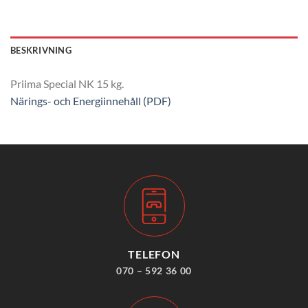
BESKRIVNING
Priima Special NK 15 kg.
Närings- och Energiinnehåll (PDF)
TELEFON
070 – 592 36 00