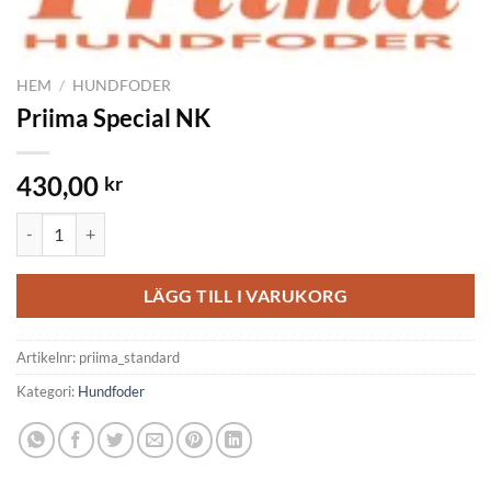
HEM
/
HUNDFODER
Priima Special NK
430,00
kr
Priima Special NK mängd
LÄGG TILL I VARUKORG
Artikelnr:
priima_standard
Kategori:
Hundfoder