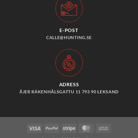
E-POST
CALLE@HUNTING.SE
ADRESS
ÅJER RÄKENHÅLSGATTU 11 793 90 LEKSAND
Visa
PayPal
Stripe
MasterCard
Cash
On