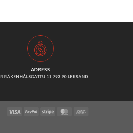
ADRESS
ER RÄKENHÅLSGATTU 11 793 90 LEKSAND
Visa
PayPal
Stripe
MasterCard
Cash
On
Delivery