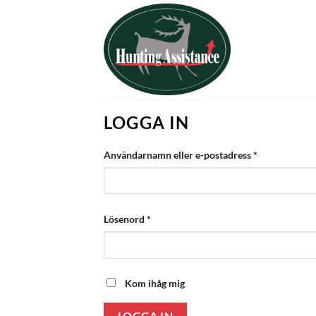
Skip
to
content
LOGGA IN
Obligatoriskt
Användarnamn eller e-postadress
*
Obligatoriskt
Lösenord
*
Kom ihåg mig
LOGGA IN