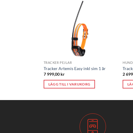
TRACKER PEJLAR
HUND
Tracker Artemis Easy inkl sim 1 år
Track
7 999,00
kr
2 69
LÄGG TILL I VARUKORG
LÄ