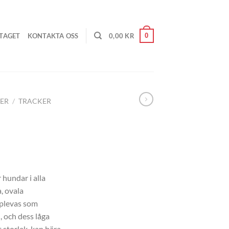
0
TAGET
KONTAKTA OSS
0,00
KR
ER
/
TRACKER
 hundar i alla
, ovala
plevas som
, och dess låga
t storlek, kan bära