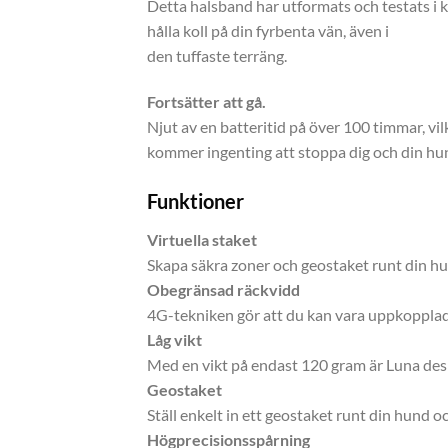
Detta halsband har utformats och testats i k
hålla koll på din fyrbenta vän, även i
den tuffaste terräng.
Fortsätter att gå.
Njut av en batteritid på över 100 timmar, vil
kommer ingenting att stoppa dig och din hu
Funktioner
Virtuella staket
Skapa säkra zoner och geostaket runt din hu
Obegränsad räckvidd
4G-tekniken gör att du kan vara uppkopplad 
Låg vikt
Med en vikt på endast 120 gram är Luna desig
Geostaket
Ställ enkelt in ett geostaket runt din hund o
Högprecisionsspårning