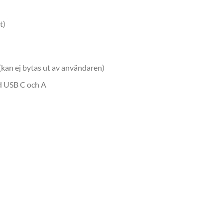
t)
(kan ej bytas ut av användaren)
d USB C och A