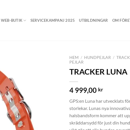
WEB-BUTIK
SERVICEKAMPANJ 2025
UTBILDNINGAR
OM FÖRE
HEM
/
HUNDPEJLAR
/
TRACK
PEJLAR
TRACKER LUNA
4 999,00
kr
GPS:en Luna har utvecklats för
storlekar. Lunas nya innovativa
halsbandsform kommer att up
skräddarsydd för just din hund
vikt gör att alla hundar, oavset