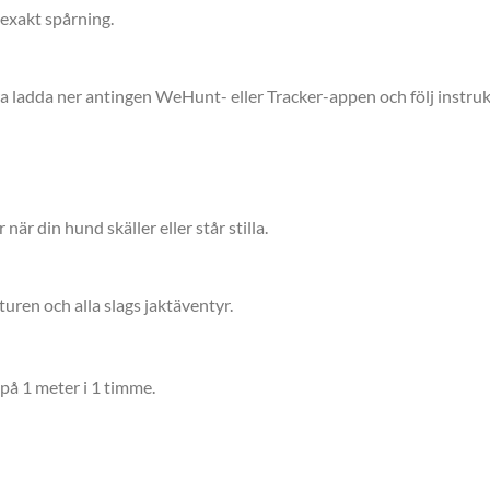
 exakt spårning.
ra ladda ner antingen WeHunt- eller Tracker-appen och följ instruk
när din hund skäller eller står stilla.
uren och alla slags jaktäventyr.
 på 1 meter i 1 timme.