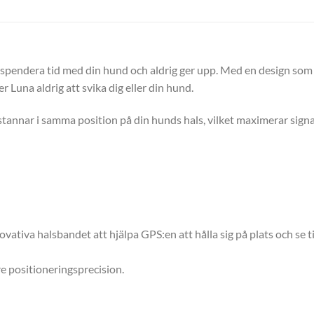
 spendera tid med din hund och aldrig ger upp. Med en design som ä
 Luna aldrig att svika dig eller din hund.
annar i samma position på din hunds hals, vilket maximerar signalen
tiva halsbandet att hjälpa GPS:en att hålla sig på plats och se ti
re positioneringsprecision.